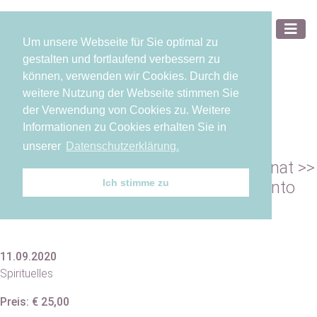
Um unsere Webseite für Sie optimal zu
gestalten und fortlaufend verbessern zu
können, verwenden wir Cookies. Durch die
weitere Nutzung der Webseite stimmen Sie
der Verwendung von Cookies zu. Weitere
Informationen zu Cookies erhalten Sie in
unserer
Datenschutzerklärung.
FREITAGS-KURS-SPECIAL 1 x im Monat >>
Ich stimme zu
THE SPIRIT OF YOGA / Movements into
Beauty
11.09.2020
Spirituelles
Preis: € 25,00