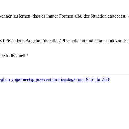
kennen zu lernen, dass es immer Formen gibt, der Situation angepasst 
 als Präventions-Angebot über die ZPP anerkannt und kann somit von E
te individuell !
eglich-yoga-meetsp-praevention-dienstags-um-1945-uhr-263/