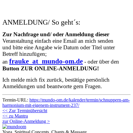
ANMELDUNG/ So geht´s:
Zur Nachfrage und/ oder Anmeldung dieser
Veranstaltung einfach eine Email an mich senden
und bitte eine Angabe wie Datum oder Titel unter
Betreff hinzufügen;
frauke
_at_
mundo-om.de
an
- oder über den
Button ZUR ONLINE-ANMELDUNG!
Ich melde mich fix zurück, bestätige persönlich
Anmeldungen und beantworte gern Fragen.
Termin-URL:
https://mundo-om.de/kalender/termin/schnuppern-am-
harmonium-mit-eigenem-instrument-237/
<< Zur Terminübersicht
<< zu Mantra
zur Online-Anmeldung >
Yoga, Spiritual Concepts, Chants & Massage